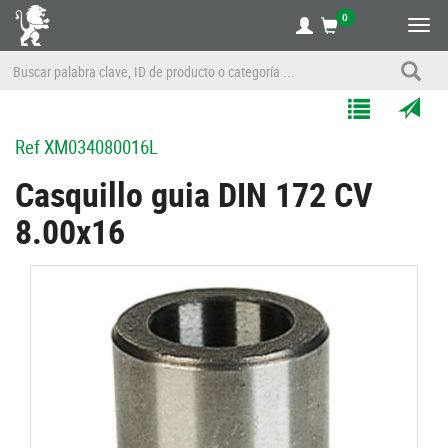
0
Alte
nave
Agregar
Enviar
Ref
XM034080016L
a
por
Mis
correo
Casquillo guia DIN 172 CV
Listas
a
8.00x16
un
amigo