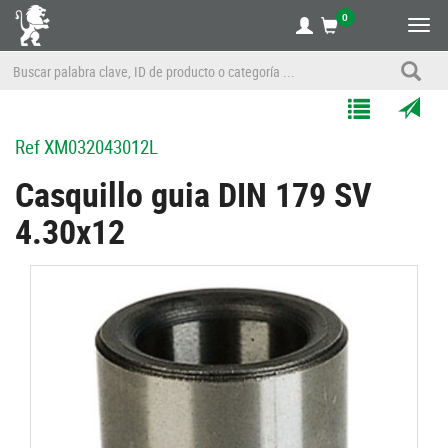
0
Alte
nave
Agregar
Enviar
Ref
XM032043012L
a
por
Mis
correo
Casquillo guia DIN 179 SV
Listas
a
4.30x12
un
amigo