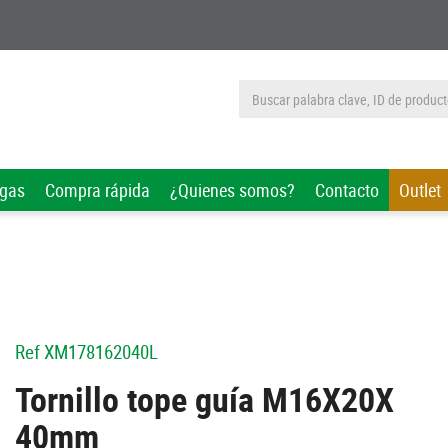
rgas
Compra rápida
¿Quienes somos?
Contacto
Outlet
Ref
XM178162040L
Tornillo tope guía M16X20X
40mm