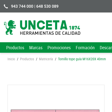
943 744 000 | 648 530 089
Productos
Marcas
Promociones
Formación
Desca
Inicio
/
Productos
/
Matricería
/
Tornillo tope guía M16X20X 40mm