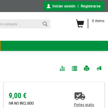
Iniciar sesión
|
Registrarse
0 items
Comparar
Agregar
Imprimir
Enviar
a Mis
página
por
Listas
correo
a un
9,00 €
amigo
IVA NO INCLUIDO
Portes gratis