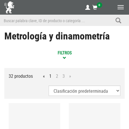
0
Alte
nave
Metrología y dinamometría
FILTROS
32 productos
«
1
2
3
»