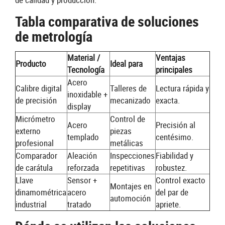
Tabla comparativa de soluciones
de metrología
Material /
Ventajas
Producto
Ideal para
Tecnología
principales
Acero
Calibre digital
Talleres de
Lectura rápida y
inoxidable +
de precisión
mecanizado
exacta.
display
Micrómetro
Control de
Acero
Precisión al
externo
piezas
templado
centésimo.
profesional
metálicas
Comparador
Aleación
Inspecciones
Fiabilidad y
de carátula
reforzada
repetitivas
robustez.
Llave
Sensor +
Control exacto
Montajes en
dinamométrica
acero
del par de
automoción
industrial
tratado
apriete.