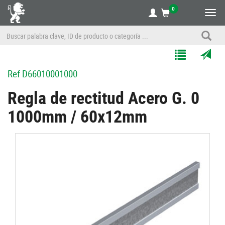
0
Alte
nave
Agregar
Enviar
Ref
D66010001000
a
por
Mis
correo
Regla de rectitud Acero G. 0
Listas
a
1000mm / 60x12mm
un
amigo