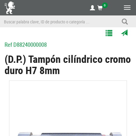
0
Alte
nave
Agregar
Enviar
Ref
D88240000008
a
por
Mis
correo
(D.P.) Tampón cilíndrico cromo
Listas
a
duro H7 8mm
un
amigo