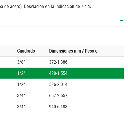
pa de acero). Desviación en la indicación de ± 4 %.
Cuadrado
Dimensiones mm / Peso g
3/8”
372-1.386
1/2”
428-1.554
1/2”
526-2.014
3/4”
657-2.657
3/4”
940-6.188