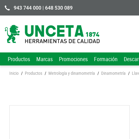
943 744 000 | 648 530 089
Productos
Marcas
Promociones
Formación
Desca
Inicio
/
Productos
/
Metrología y dinamometría
/
Dinamometría
/
Lla