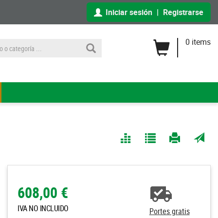
Iniciar sesión
|
Registrarse
0 items
Comparar
Agregar
Imprimir
Enviar
a Mis
página
por
Listas
correo
a un
608,00 €
amigo
IVA NO INCLUIDO
Portes gratis