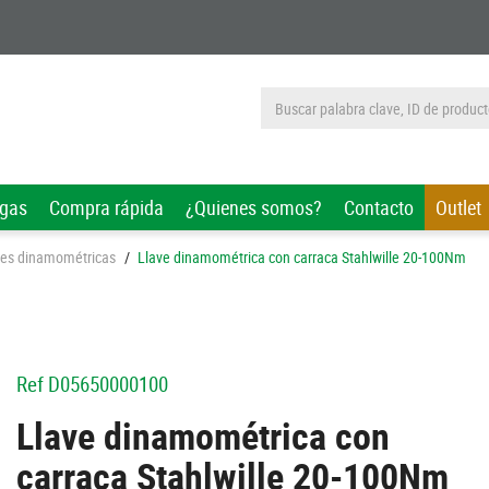
rgas
Compra rápida
¿Quienes somos?
Contacto
Outlet
ves dinamométricas
/
Llave dinamométrica con carraca Stahlwille 20-100Nm
Ref
D05650000100
Llave dinamométrica con
carraca Stahlwille 20-100Nm