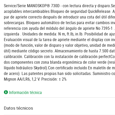
Service/Serie MANOSKOP® 730D - con lectura directa y disparo.Señ
acoplables intercambiables Bloqueo de seguridad QuickRelease. Aj
par de apriete correcto después de introducir una cota del útil dif
sobrecargas. Bloqueo automático de teclas para evitar cambios invo
referencia con ayuda del módulo del ángulo de apriete No 7395-1 . 
izquierda . Unidades de medida: N m, ft.lb, in.lb. Posibilidad de aju
Evaluación visual de la tarea de apriete mediante el display con in
(modo de función, valor de disparo y valor objetivo, unidad de medi
útil) mediante código secreto. Almacenamiento de hasta 7.500 dato
calibración. Calibración con la instalación de calibración perfect
dos componentes con zona blanda ergonómica de color verde (resist
líquido hidráulico Skydrol).Con certificado incluido En maletín de m
de acero). Las patentes propias han sido solicitadas. Suministro
Mignon AA/LR6, 1,2 V. Precisión: ± 2%
Información técnica
Datos técnicos