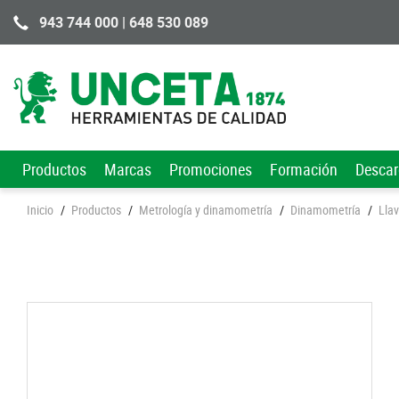
943 744 000 | 648 530 089
Productos
Marcas
Promociones
Formación
Desca
Inicio
/
Productos
/
Metrología y dinamometría
/
Dinamometría
/
Lla