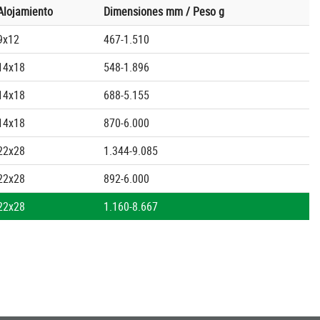
Alojamiento
Dimensiones mm / Peso g
9x12
467-1.510
14x18
548-1.896
14x18
688-5.155
14x18
870-6.000
22x28
1.344-9.085
22x28
892-6.000
22x28
1.160-8.667