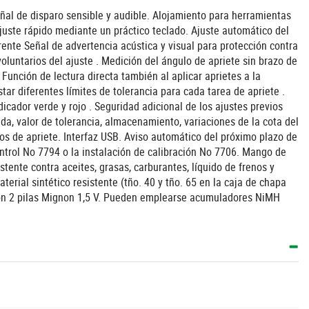
al de disparo sensible y audible. Alojamiento para herramientas
uste rápido mediante un práctico teclado. Ajuste automático del
erente Señal de advertencia acústica y visual para protección contra
luntarios del ajuste . Medición del ángulo de apriete sin brazo de
Función de lectura directa también al aplicar aprietes a la
star diferentes límites de tolerancia para cada tarea de apriete .
dicador verde y rojo . Seguridad adicional de los ajustes previos
da, valor de tolerancia, almacenamiento, variaciones de la cota del
s de apriete. Interfaz USB. Aviso automático del próximo plazo de
Control No 7794 o la instalación de calibración No 7706. Mango de
ente contra aceites, grasas, carburantes, líquido de frenos y
aterial sintético resistente (tño. 40 y tño. 65 en la caja de chapa
 con 2 pilas Mignon 1,5 V. Pueden emplearse acumuladores NiMH