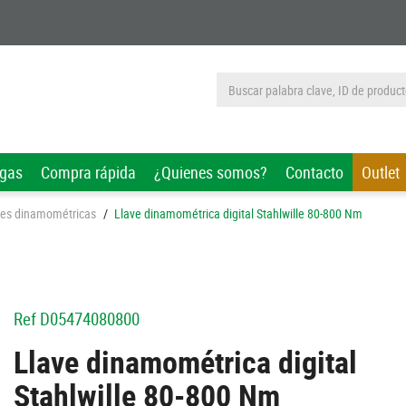
rgas
Compra rápida
¿Quienes somos?
Contacto
Outlet
ves dinamométricas
/
Llave dinamométrica digital Stahlwille 80-800 Nm
Ref
D05474080800
Llave dinamométrica digital
Stahlwille 80-800 Nm