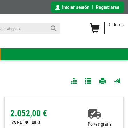
Iniciar sesión
|
Registrarse
0 items
Comparar
Agregar
Imprimir
Enviar
a Mis
página
por
Listas
correo
a un
2.052,00 €
amigo
IVA NO INCLUIDO
Portes gratis