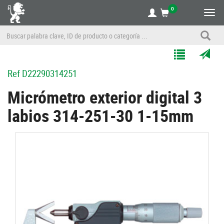
0
Alte
nave
Agregar
Enviar
Ref
D22290314251
a
por
Mis
correo
Micrómetro exterior digital 3
Listas
a
labios 314-251-30 1-15mm
un
amigo