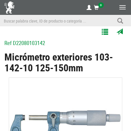
0
Alte
nave
Agregar
Enviar
Ref
D22080103142
a
por
Mis
correo
Micrómetro exteriores 103-
Listas
a
142-10 125-150mm
un
amigo