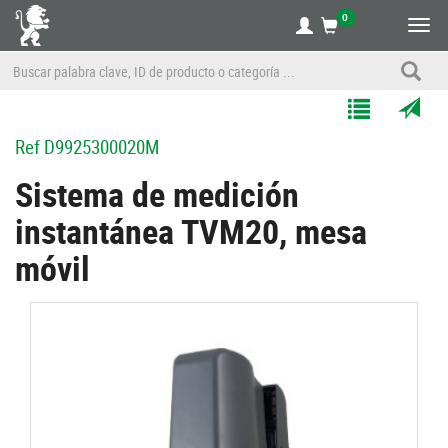
0
Alte
nave
Agregar
Enviar
Ref
D9925300020M
a
por
Mis
correo
Sistema de medición
Listas
a
instantánea TVM20, mesa
un
amigo
móvil