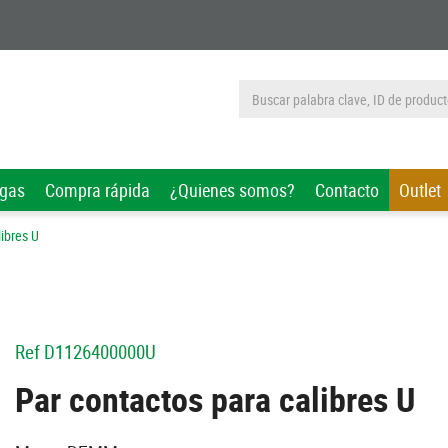
rgas
Compra rápida
¿Quienes somos?
Contacto
Outlet
libres U
Ref
D1126400000U
Par contactos para calibres U