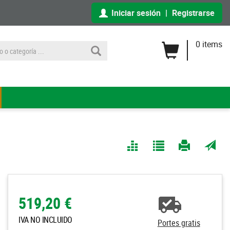
Iniciar sesión
|
Registrarse
0 items
Comparar
Agregar
Imprimir
Enviar
a Mis
página
por
Listas
correo
a un
519,20 €
amigo
IVA NO INCLUIDO
Portes gratis