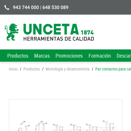
943 744 000 | 648 530 089
Productos
Marcas
Promociones
Formación
Desca
Inicio
/
Productos
/
Metrología y dinamometría
/
Par contactos para ca