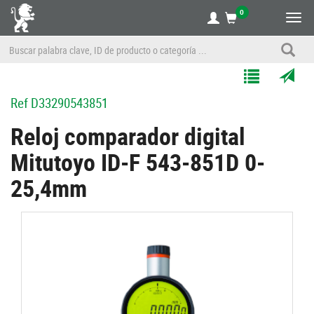
0
Alte
nave
Agregar
Enviar
Ref
D33290543851
a
por
Mis
correo
Reloj comparador digital
Listas
a
Mitutoyo ID-F 543-851D 0-
un
amigo
25,4mm