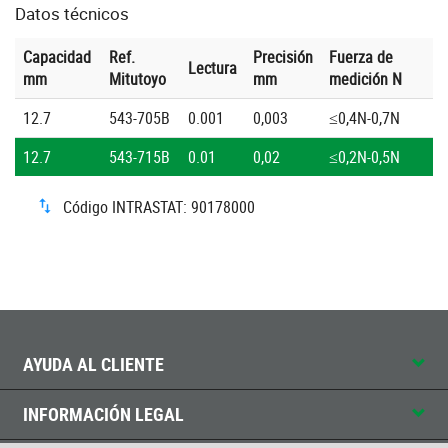
Datos técnicos
Capacidad
Ref.
Precisión
Fuerza de
Lectura
mm
Mitutoyo
mm
medición N
12.7
543-705B
0.001
0,003
≤0,4N-0,7N
12.7
543-715B
0.01
0,02
≤0,2N-0,5N
Código INTRASTAT: 90178000
AYUDA AL CLIENTE
INFORMACIÓN LEGAL