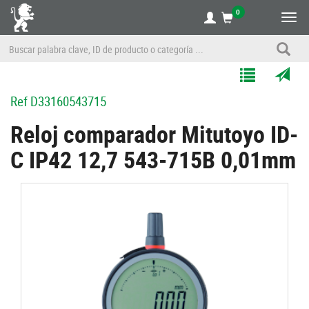
0
Alte
nave
Agregar
Enviar
Ref
D33160543715
a
por
Mis
correo
Reloj comparador Mitutoyo ID-
Listas
a
C IP42 12,7 543-715B 0,01mm
un
amigo