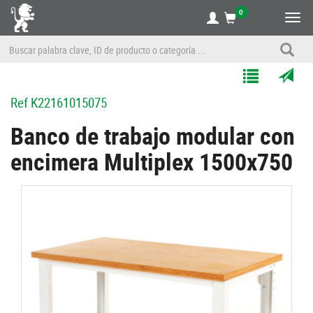
0
Alte
nave
Agregar
Enviar
Ref
K22161015075
a
por
Mis
correo
Banco de trabajo modular con
Listas
a
encimera Multiplex 1500x750
un
amigo