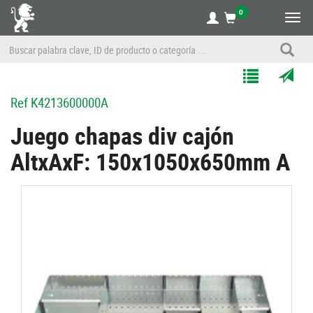
0
Alte
nave
Agregar
Enviar
Ref
K4213600000A
a
por
Mis
correo
Juego chapas div cajón
Listas
a
AltxAxF: 150x1050x650mm A
un
amigo