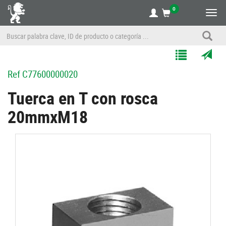
0
Alte
nave
Agregar
Enviar
Ref
C77600000020
a
por
Mis
correo
Tuerca en T con rosca
Listas
a
20mmxM18
un
amigo