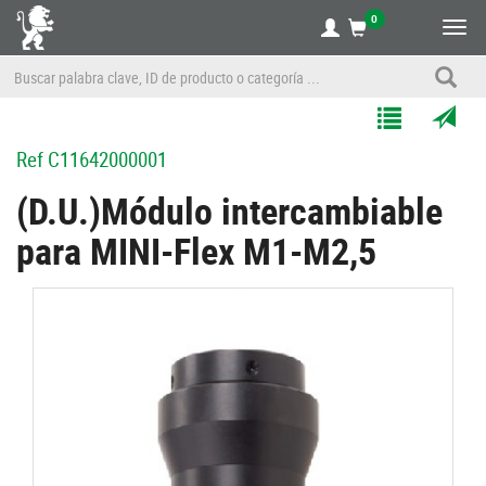
0
Alte
nave
Agregar
Enviar
Ref
C11642000001
a
por
Mis
correo
(D.U.)Módulo intercambiable
Listas
a
para MINI-Flex M1-M2,5
un
amigo