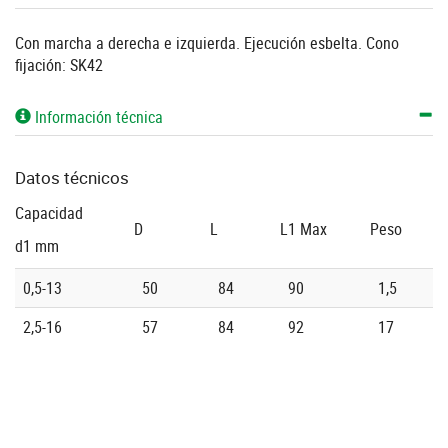
Con marcha a derecha e izquierda. Ejecución esbelta. Cono
fijación: SK42
Información técnica
Datos técnicos
Capacidad
D
L
L1 Max
Peso
d1 mm
0,5-13
50
84
90
1,5
2,5-16
57
84
92
17