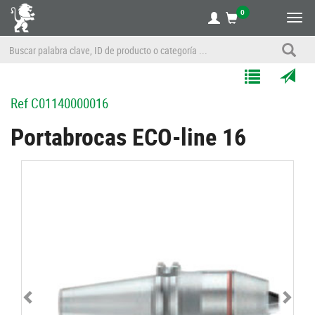
0
Alte
nave
Agregar
Enviar
Ref
C01140000016
a
por
Mis
correo
Portabrocas ECO-line 16
Listas
a
un
amigo