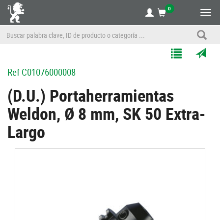
0
Alte
nave
Agregar
Enviar
Ref
C01076000008
a
por
Mis
correo
(D.U.) Portaherramientas
Listas
a
Weldon, Ø 8 mm, SK 50 Extra-
un
amigo
Largo