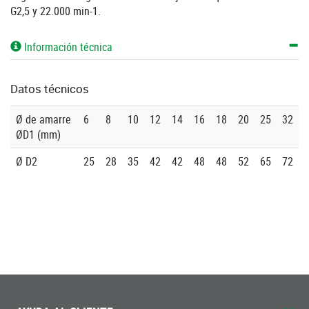
G2,5 y 22.000 min-1.
Información técnica
Datos técnicos
Ø de amarre
6
8
10
12
14
16
18
20
25
32
ØD1 (mm)
Ø D2
25
28
35
42
42
48
48
52
65
72