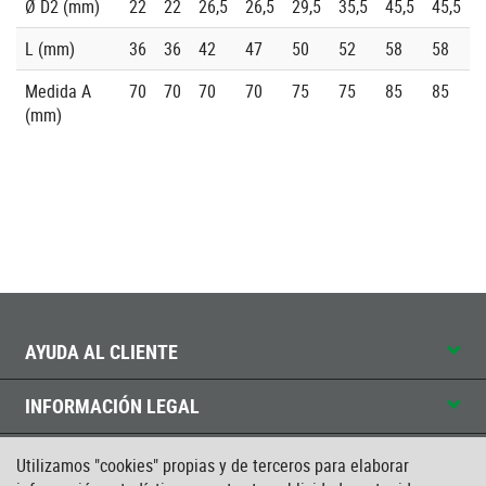
Ø D2 (mm)
22
22
26,5
26,5
29,5
35,5
45,5
45,5
L (mm)
36
36
42
47
50
52
58
58
Medida A
70
70
70
70
75
75
85
85
(mm)
AYUDA AL CLIENTE
INFORMACIÓN LEGAL
CONTACTO
Utilizamos "cookies" propias y de terceros para elaborar