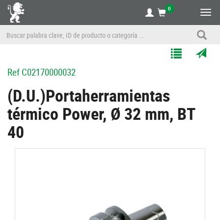
0
Alte
nave
Agregar
Enviar
Ref
C02170000032
a
por
Mis
correo
(D.U.)Portaherramientas
Listas
a
térmico Power, Ø 32 mm, BT
un
amigo
40