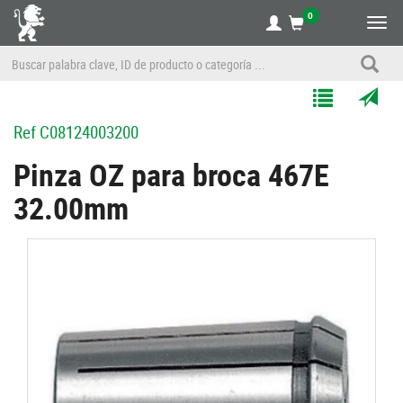
0
Alte
nave
Agregar
Enviar
Ref
C08124003200
a
por
Mis
correo
Pinza OZ para broca 467E
Listas
a
32.00mm
un
amigo