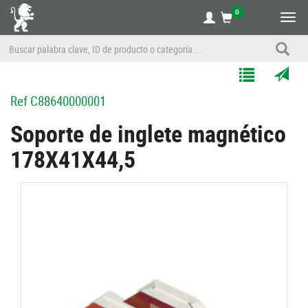
0
Alte
nave
Agregar
Enviar
Ref
C88640000001
a
por
Mis
correo
Soporte de inglete magnético
Listas
a
178X41X44,5
un
amigo