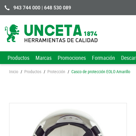
943 744 000 | 648 530 089
Productos
Marcas
Promociones
Formación
Desca
Inicio
/
Productos
/
Protección
/
Casco de protección EOLO Amarillo