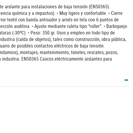
te aislante para instalaciones de baja tensión (EN50365).
ncia química y a impactos). • Muy ligero y confortable. • Cierre
ior textil con banda antisudor y arnés en tela con 6 puntos de
cción auditiva. • Ajuste mediante ruleta tipo “roller”. • Barbiquejo
turas (-30ºC). • Peso: 350 gr. Usos y empleo en todo tipo de
ndustria (caída de objetos), tales como construcción, obra pública,
uario de posibles contactos eléctricos de baja tensión.
ndamios), montajes, mantenimiento, túneles, rescates, pozos,
la industria. EN50365 Cascos eléctricamente aislantes para