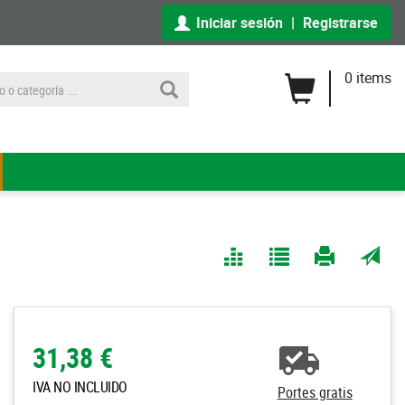
Iniciar sesión
|
Registrarse
0 items
Comparar
Agregar
Imprimir
Enviar
a Mis
página
por
Listas
correo
a un
31,38 €
amigo
IVA NO INCLUIDO
Portes gratis