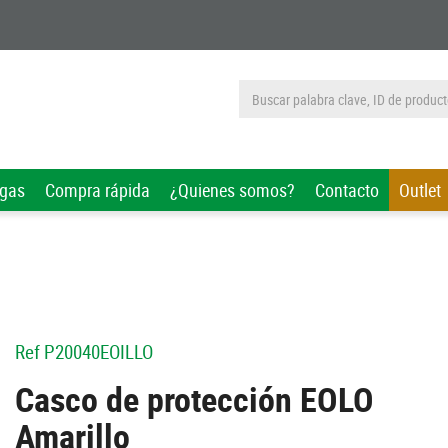
rgas
Compra rápida
¿Quienes somos?
Contacto
Outlet
Ref
P20040EOILLO
Casco de protección EOLO
Amarillo