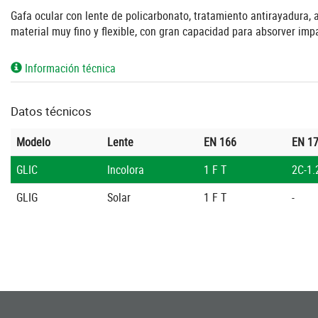
Gafa ocular con lente de policarbonato, tratamiento antirayadura,
material muy fino y flexible, con gran capacidad para absorver impa
Información técnica
Datos técnicos
Modelo
Lente
EN 166
EN 1
GLIC
Incolora
1 F T
2C-1.
GLIG
Solar
1 F T
-