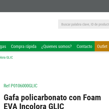
rgas
Compra rápida
¿Quienes somos?
Contacto
Outlet
lora GLIC
Ref
P0106000GLIC
Gafa policarbonato con Foam
EVA Incolora GLIC