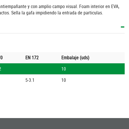
 antiempañante y con amplio campo visual. Foam interior en EVA,
ctos. Sella la gafa impidiendo la entrada de particulas.
70
EN 172
Embalaje (uds)
2
10
5-3.1
10