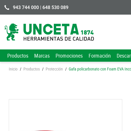
943 744 000 | 648 530 089
Productos
Marcas
Promociones
Formación
Desca
Inicio
/
Productos
/
Protección
/
Gafa policarbonato con Foam EVA Inco