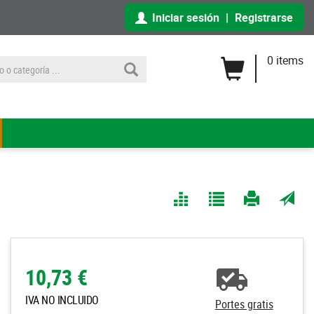
Iniciar sesión
|
Registrarse
0 items
Comparar
Agregar
Imprimir
Enviar
a Mis
página
por
Listas
correo
a un
10,73 €
amigo
IVA NO INCLUIDO
Portes gratis