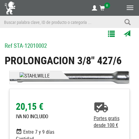
0
Alte
nave
Agregar
Enviar
Ref
STA-12010002
a
por
Mis
correo
PROLONGACION 3/8" 427/6
Listas
a
un
amigo
20,15 €
IVA NO INCLUIDO
Portes gratis
desde 100 €
Entre 7 y 9 días
Cantidad