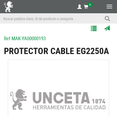
0
Alte
nave
Agregar
Enviar
Ref
MAK-YA00000193
a
por
Mis
correo
PROTECTOR CABLE EG2250A
Listas
a
un
amigo