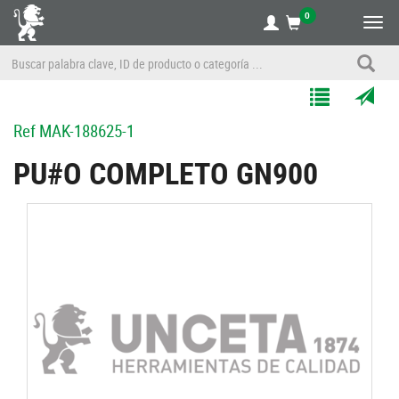
0
Alte
nave
Agregar
Enviar
Ref
MAK-188625-1
a
por
Mis
correo
PU#O COMPLETO GN900
Listas
a
un
amigo