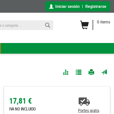
Iniciar sesión
|
Registrarse
0 items
Comparar
Agregar
Imprimir
Enviar
a Mis
página
por
Listas
correo
a un
17,81 €
amigo
IVA NO INCLUIDO
Portes gratis