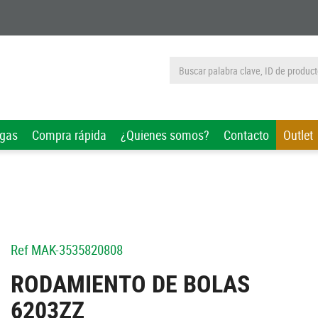
rgas
Compra rápida
¿Quienes somos?
Contacto
Outlet
Ref
MAK-3535820808
RODAMIENTO DE BOLAS
6203ZZ