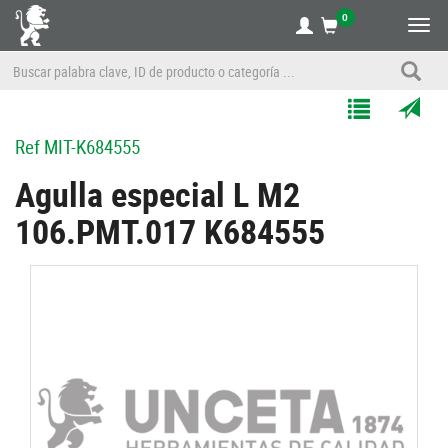
0
Alte
nave
Agregar
Enviar
Ref
MIT-K684555
a
por
Mis
correo
Agulla especial L M2
Listas
a
106.PMT.017 K684555
un
amigo