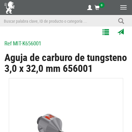
0
Alte
nave
Agregar
Enviar
Ref
MIT-K656001
a
por
Mis
correo
Aguja de carburo de tungsteno
Listas
a
3,0 x 32,0 mm 656001
un
amigo