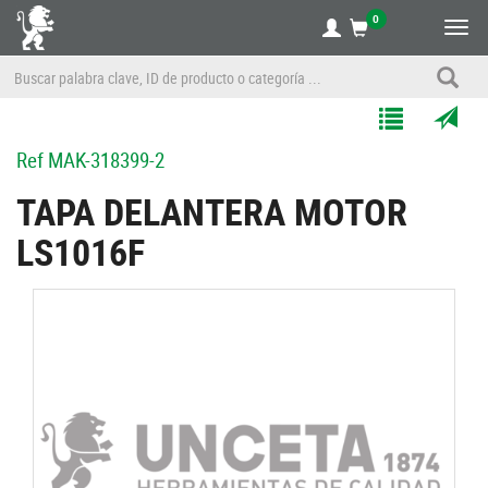
0
Alte
nave
Agregar
Enviar
Ref
MAK-318399-2
a
por
Mis
correo
TAPA DELANTERA MOTOR
Listas
a
LS1016F
un
amigo