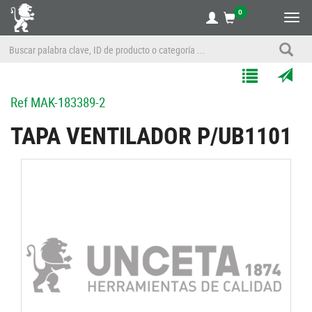
0
Alte
nave
Agregar
Enviar
Ref
MAK-183389-2
a
por
Mis
correo
TAPA VENTILADOR P/UB1101
Listas
a
un
amigo