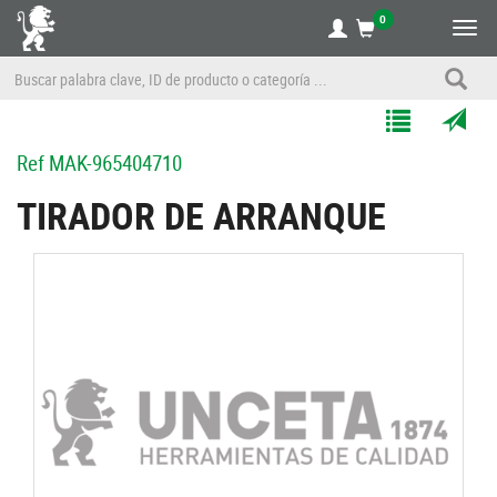
0
Alte
nave
Agregar
Enviar
Ref
MAK-965404710
a
por
Mis
correo
TIRADOR DE ARRANQUE
Listas
a
un
amigo