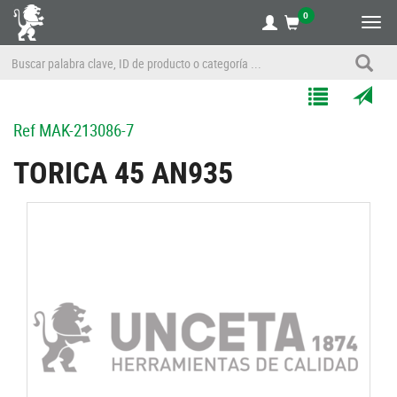
0
Alte
nave
Agregar
Enviar
Ref
MAK-213086-7
a
por
Mis
correo
TORICA 45 AN935
Listas
a
un
amigo