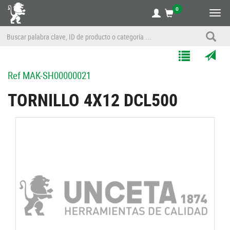
0
Alte
nave
Agregar
Enviar
Ref
MAK-SH00000021
a
por
Mis
correo
TORNILLO 4X12 DCL500
Listas
a
un
amigo