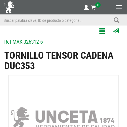
0
Alte
nave
Agregar
Enviar
Ref
MAK-326312-6
a
por
Mis
correo
TORNILLO TENSOR CADENA
Listas
a
DUC353
un
amigo