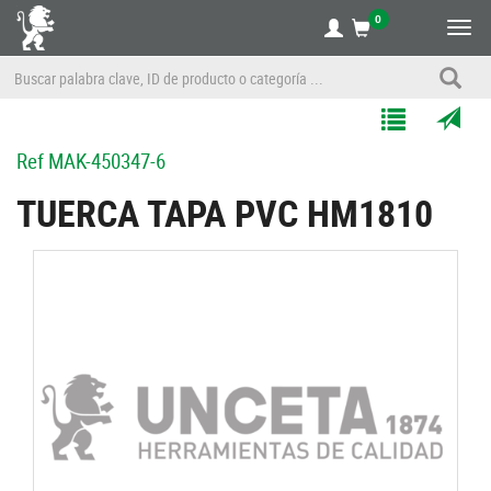
0
Alte
nave
Agregar
Enviar
Ref
MAK-450347-6
a
por
Mis
correo
TUERCA TAPA PVC HM1810
Listas
a
un
amigo