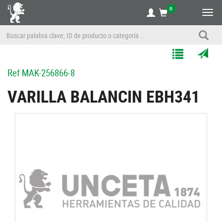
0
Alte
nave
Agregar
Enviar
Ref
MAK-256866-8
a
por
Mis
correo
VARILLA BALANCIN EBH341
Listas
a
un
amigo