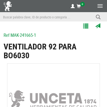
0
Alte
nave
Agregar
Enviar
Ref
MAK-241665-1
a
por
Mis
correo
VENTILADOR 92 PARA
Listas
a
BO6030
un
amigo